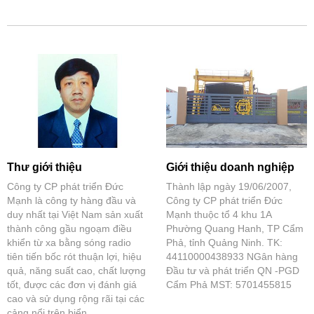
Thư giới thiệu
Giới thiệu doanh nghiệp
Công ty CP phát triển Đức
Thành lập ngày 19/06/2007,
Mạnh là công ty hàng đầu và
Công ty CP phát triển Đức
duy nhất tại Việt Nam sản xuất
Mạnh thuộc tổ 4 khu 1A
thành công gầu ngoạm điều
Phường Quang Hanh, TP Cẩm
khiển từ xa bằng sóng radio
Phả, tỉnh Quảng Ninh. TK:
tiên tiến bốc rót thuận lợi, hiệu
44110000438933 NGân hàng
quả, năng suất cao, chất lượng
Đầu tư và phát triển QN -PGD
tốt, được các đơn vị đánh giá
Cẩm Phả MST: 5701455815
cao và sử dụng rộng rãi tại các
cảng nổi trên biển.