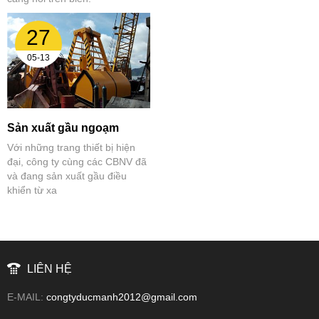
27
05-13
Sản xuất gầu ngoạm
Với những trang thiết bị hiện
đại, công ty cùng các CBNV đã
và đang sản xuất gầu điều
khiển từ xa
LIÊN HỆ
E-MAIL:
congtyducmanh2012@gmail.com