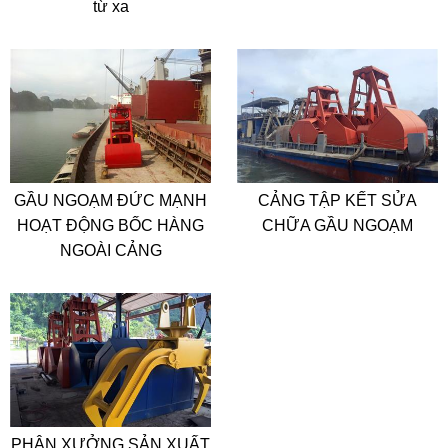
từ xa
GẦU NGOẠM ĐỨC MẠNH
CẢNG TẬP KẾT SỬA
HOẠT ĐỘNG BỐC HÀNG
CHỮA GẦU NGOẠM
NGOÀI CẢNG
PHÂN XƯỞNG SẢN XUẤT