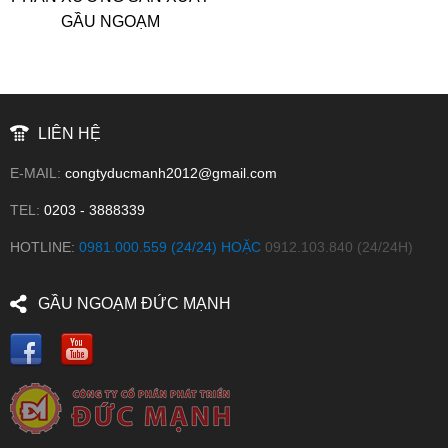
GẦU NGOẠM
LIÊN HỆ
E-MAIL:
congtyducmanh2012@gmail.com
TEL:
0203 - 3888339
HOTLINE:
0981.000.559 (24/24) HOẶC
0912.103.840 (24/24H)
GẦU NGOẠM ĐỨC MẠNH